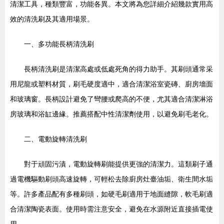
清潔工具，種類豐富，功能各異。本文將為您詳細介紹幾款實用高
效的清洗刷及其適用場景。
一、多功能長柄清洗刷
長柄清洗刷是清潔高處或低處死角的得力助手。其刷頭通常采
用尼龍或塑料材質，刷毛硬度適中，適合清潔浴室瓷磚、廚房墻面
和玻璃窗。長柄設計避免了彎腰或爬高的不便，尤其適合清潔淋浴
房玻璃和浴缸邊緣。推薦搭配中性清潔劑使用，以避免刷毛老化。
二、電動旋轉清洗刷
對于頑固污漬，電動旋轉刷能提供更強的清潔力。這類刷子通
過電機驅動刷頭高速旋轉，可輕松去除廚房灶臺油垢、衛生間水垢
等。許多產品配有多種刷頭，如硬毛刷適用于地面縫隙，軟毛刷適
合清潔陶瓷表面。使用時需注意安全，避免在水源附近直接插電使