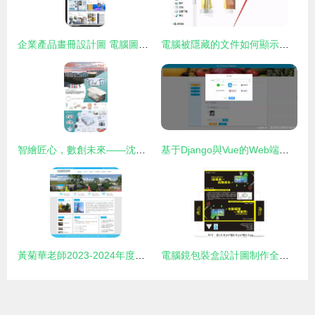
企業產品畫冊設計圖 電腦圖文制作的藝術與實踐
電腦被隱藏的文件如何顯示？兩大圖文教程詳解與設計制作
智繪匠心，數創未來——沈陽理工大學工業設計產品設計專業2020屆本科畢業展電腦圖文設計制作解析
基于Django與Vue的Web端禮品卡銷售系統設計與實現
黃菊華老師2023-2024年度原創計算機畢業設計作品集錦 20個精品電腦圖文設計制作方案推薦
電腦鏡包裝盒設計圖制作全解析