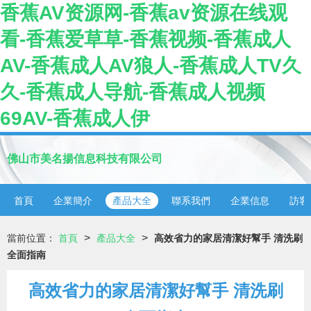
香蕉AV资源网-香蕉av资源在线观
看-香蕉爱草草-香蕉视频-香蕉成人
AV-香蕉成人AV狼人-香蕉成人TV久
久-香蕉成人导航-香蕉成人视频
69AV-香蕉成人伊
佛山市美名揚信息科技有限公司
首頁
企業簡介
產品大全
聯系我們
企業信息
訪客
>
>
當前位置：
首頁
產品大全
高效省力的家居清潔好幫手 清洗刷
全面指南
高效省力的家居清潔好幫手 清洗刷