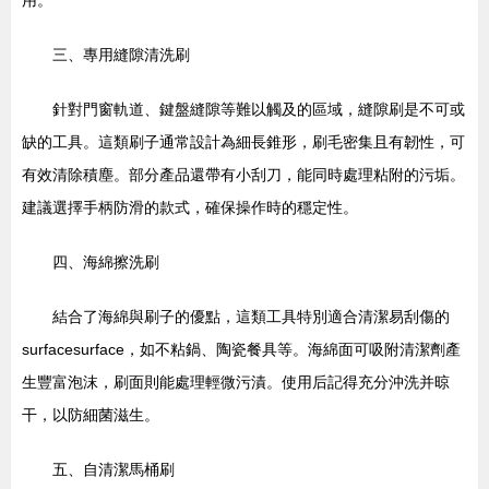
用。
三、專用縫隙清洗刷
針對門窗軌道、鍵盤縫隙等難以觸及的區域，縫隙刷是不可或
缺的工具。這類刷子通常設計為細長錐形，刷毛密集且有韌性，可
有效清除積塵。部分產品還帶有小刮刀，能同時處理粘附的污垢。
建議選擇手柄防滑的款式，確保操作時的穩定性。
四、海綿擦洗刷
結合了海綿與刷子的優點，這類工具特別適合清潔易刮傷的
surfacesurface，如不粘鍋、陶瓷餐具等。海綿面可吸附清潔劑產
生豐富泡沫，刷面則能處理輕微污漬。使用后記得充分沖洗并晾
干，以防細菌滋生。
五、自清潔馬桶刷